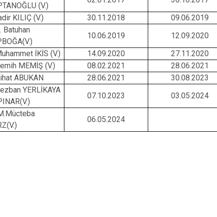
TANOĞLU (V.)
dir KILIÇ (V.)
30.11.2018
09.06.2019
. Batuhan
10.06.2019
12.09.2020
BOĞA(V.)
ammet İKİS (V.)
14.09.2020
27.11.2020
mih MEMİŞ (V.)
08.02.2021
28.06.2021
hat ABUKAN
28.06.2021
30.08.2023
zban YERLİKAYA
07.10.2023
03.05.2024
INAR(V.)
Mücteba
06.05.2024
Z(V.)