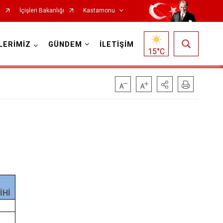
t
İçişleri Bakanlığı
Kastamonu
LERİMİZ
GÜNDEM
İLETİŞİM
15
°C
Hanönü
İhsangazi
İnebolu
Küre
İHİ
Pınarbaşı
Şenpazar