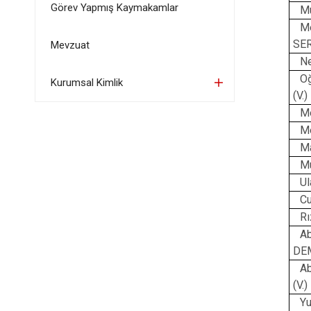
Görev Yapmış Kaymakamlar
M
M
SE
Mevzuat
N
O
Kurumsal Kimlik
(V.)
M
Me
M
Mu
U
Cu
R
Ab
DEM
A
(V.)
Y