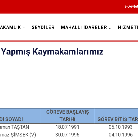
e-Devle
AKAMLIK
SEYDİLER
MAHALLİ İDARELER
HİZMET
Kastamonu
 Yapmış Kaymakamlarımız
Abana
Ağlı
Araç
GÖREVE BAŞLAYIŞ
Azdavay
DI SOYADI
TARİHİ
GÖREV BİTİŞ TAR
Bozkurt
sman TAŞTAN
18.07.1991
05.10.1993
Çatalzeytin
lmaz ŞİMŞEK (V.)
30.07.1996
04.10.1996