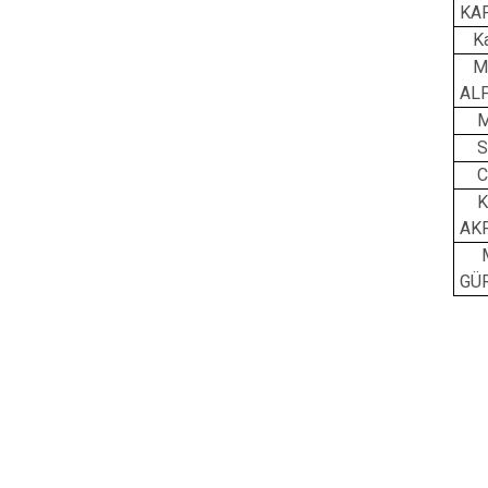
KAP
Ka
M
ALP
Muh
Se
Ci
Ke
AKP
M.
GÜR