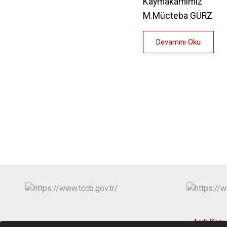
Kaymakamımız
M.Mücteba GÜRZ
Devamını Oku
Açık Kapı