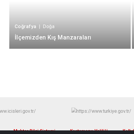
Coğrafya
|
Doğa
İlçemizden Kış Manzaraları
Muhtar Bilgi Sistemi
Kastamonu Valiliği
Kollu