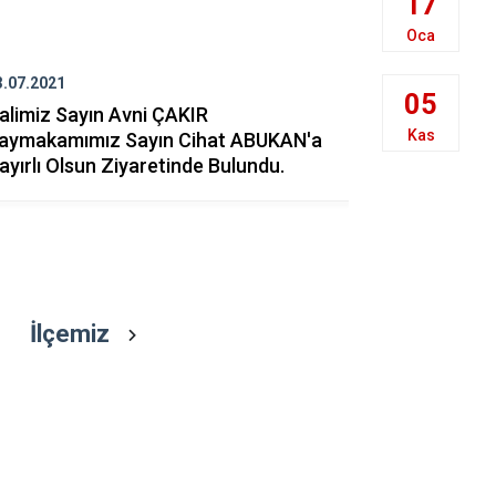
17
Cide
Oca
Daday
3.07.2021
29.06.2021
Devrekani
05
alimiz Sayın Avni ÇAKIR
Kaymakamı
Doğanyurt
Kas
aymakamımız Sayın Cihat ABUKAN'a
İlçemizdeki
ayırlı Olsun Ziyaretinde Bulundu.
İlçemiz