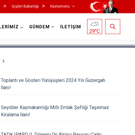
t
İçişleri Bakanlığı
Kastamonu
1
/
5
LERİMİZ
GÜNDEM
İLETİŞİM
29
°C
Hanönü
Toplantı ve Gösteri Yürüyüşleri 2024 Yılı Güzergah
İlanı!
İhsangazi
İnebolu
Seydiler Kaymakamlığı Milli Emlak Şefliği Taşınmaz
Küre
Kiralama İlanı!
Pınarbaşı
Şenpazar
TKDK IPARD II. Dönemi On Birinci Başvuru Çağrı