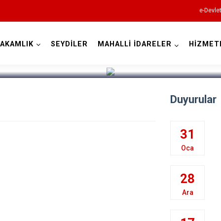
e-Devle
AKAMLIK
SEYDİLER
MAHALLİ İDARELER
HİZMET
Kastamonu
Duyurular
Abana
31
Ağlı
Oca
Araç
28
Azdavay
Ara
Bozkurt
Çatalzeytin